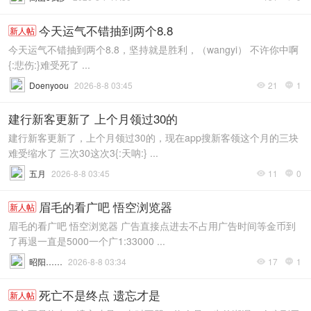
今天运气不错抽到两个8.8
新人帖
今天运气不错抽到两个8.8，坚持就是胜利，（wangyi） 不许你中啊
{:悲伤:}难受死了 ...
Doenyoou
2026-8-8 03:45
21
1


建行新客更新了 上个月领过30的
建行新客更新了，上个月领过30的，现在app搜新客领这个月的三块
难受缩水了 三次30这次3{:天呐:} ...
五月
2026-8-8 03:45
11
0


眉毛的看广吧 悟空浏览器
新人帖
眉毛的看广吧 悟空浏览器 广告直接点进去不占用广告时间等金币到
了再退一直是5000一个广1:33000 ...
昭阳……
2026-8-8 03:34
17
1


死亡不是终点 遗忘才是
新人帖