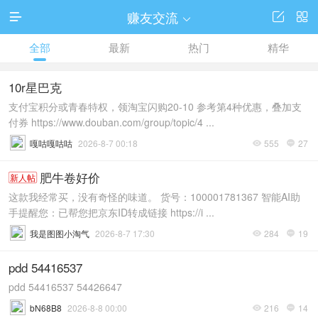
赚友交流




全部
最新
热门
精华
10r星巴克
支付宝积分或青春特权，领淘宝闪购20-10 参考第4种优惠，叠加支
付券 https://www.douban.com/group/topic/4 ...
嘎咕嘎咕咕
2026-8-7 00:18
555
27


肥牛卷好价
新人帖
这款我经常买，没有奇怪的味道。 货号：100001781367 智能AI助
手提醒您：已帮您把京东ID转成链接 https://i ...
我是图图小淘气
2026-8-7 17:30
284
19


pdd 54416537
pdd 54416537 54426647
bN68B8
2026-8-8 00:00
216
14

