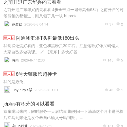
之前开过广东华兴的去看看
之前开过广东华兴的去看看 4步全部点一遍最高领58亓 之前开户的时
候能领的都领过，刚又领了几十块 https:// ...
苏彦默
2026-8-8 04:14
37
2


阿迪冰淇淋T头鞋最低180出头
新人帖
我觉得还蛮好看的，蓝色和黑粉贵20左右。注意这款好像尺码偏大，
大家自己多做功课。 🔗 【京东】多快好省 ...
時雨
2026-8-7 12:30
145
5


8号天猫服饰超神卡
新人帖
我的是必免。
TinyPurple🐱
2026-8-8 01:01
43
1


jdplus有积分的可以看看
京东跳出来的，限时服务一天后结束 顺便问一下滴滴这个月卡是兑换
后立马到账还是发个券自己输入号码到账， ...
高山o我梦
2026-8-7 17:50
151
9

