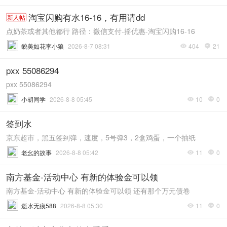
淘宝闪购有水16-16，有用请dd
新人帖
点奶茶或者其他都行 路径：微信支付-摇优惠-淘宝闪购16-16
貌美如花李小狼
2026-8-7 08:31
404
21


pxx 55086294
pxx 55086294
小胡同学
2026-8-8 05:45
10
0


签到水
京东超市，黑五签到弹，速度，5号弹3，2盒鸡蛋，一个抽纸
老幺的故事
2026-8-8 05:42
11
0


南方基金-活动中心 有新的体验金可以领
南方基金-活动中心 有新的体验金可以领 还有那个万元债卷
逝水无痕588
2026-8-8 05:30
11
0

