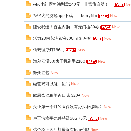
whc小红帽鱼油刚需240元，非官旗自辨！！
Ne
🍠很火的滤镜app下载——berryfilm
New
建设我组！百里内购，有无门槛30券
New
活力28内衣洗衣液500ml 3r左右
New
仙鹤理疗灯196元
New
海尔云溪3.0烘干机到手2100
New
微众红包
New
经营码可以碰一碰吗
New
欧恩焙猫粮羊肉口味 320+
New
失业第一个月的医保没有办法补缴吗？
New
卢正浩梅字龙井特级50g 75元
New
这个松下客厅灯最近有bug价吗
New