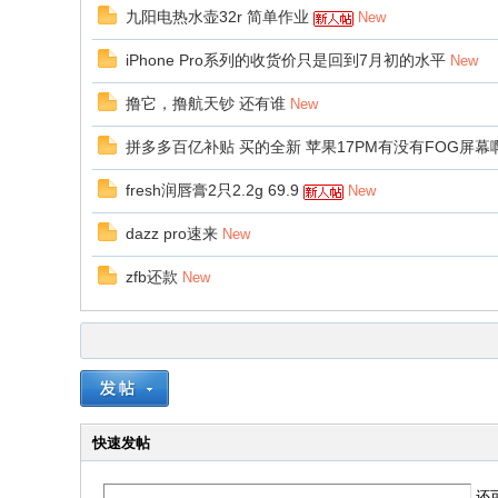
九阳电热水壶32r 简单作业
New
iPhone Pro系列的收货价只是回到7月初的水平
New
撸它，撸航天钞 还有谁
New
拼多多百亿补贴 买的全新 苹果17PM有没有FOG屏幕
fresh润唇膏2只2.2g 69.9
New
dazz pro速来
New
zfb还款
New
快速发帖
还