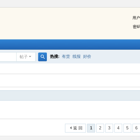
用户
密
热搜:
有货
线报
好价
帖子
搜
索
返 回
1
2
3
4
5
6