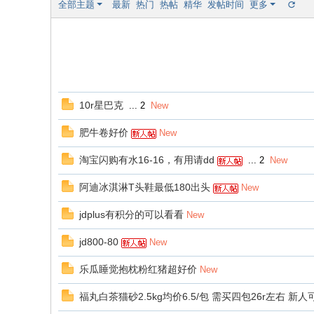
全部主题
最新
热门
热帖
精华
发帖时间
更多
10r星巴克
...
2
New
肥牛卷好价
New
淘宝闪购有水16-16，有用请dd
...
2
New
阿迪冰淇淋T头鞋最低180出头
New
jdplus有积分的可以看看
New
jd800-80
New
乐瓜睡觉抱枕粉红猪超好价
New
福丸白茶猫砂2.5kg均价6.5/包 需买四包26r左右 新人