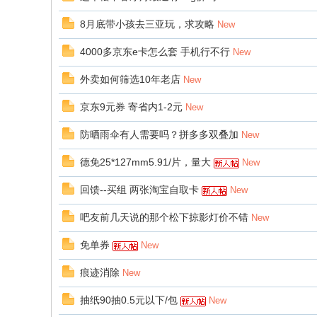
8月底带小孩去三亚玩，求攻略
New
4000多京东e卡怎么套 手机行不行
New
外卖如何筛选10年老店
New
京东9元券 寄省内1-2元
New
防晒雨伞有人需要吗？拼多多双叠加
New
德免25*127mm5.91/片，量大
New
回馈--买组 两张淘宝自取卡
New
吧友前几天说的那个松下掠影灯价不错
New
免单券
New
痕迹消除
New
抽纸90抽0.5元以下/包
New