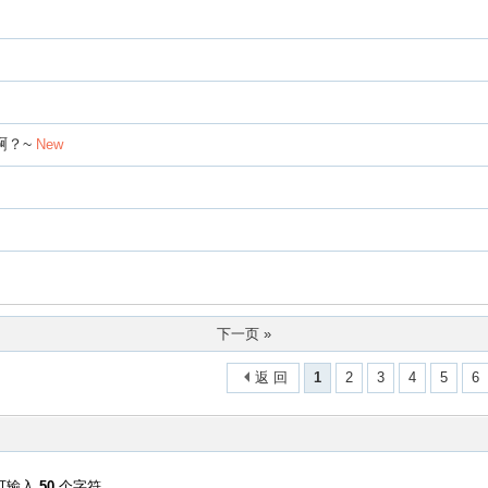
啊？~
New
下一页 »
返 回
1
2
3
4
5
6
可输入
50
个字符