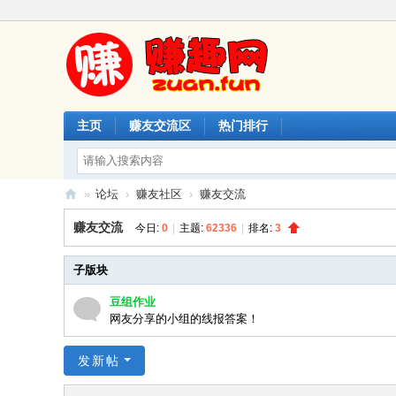
主页
赚友交流区
热门排行
»
论坛
›
赚友社区
›
赚友交流
赚
赚友交流
今日:
0
|
主题:
62336
|
排名:
3
趣
网
子版块
豆组作业
网友分享的小组的线报答案！
发新帖