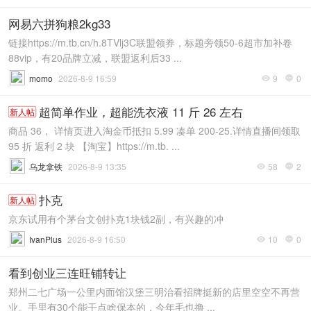
网易六拼狗粮2kg33
链接https://m.tb.cn/h.8TVlj3C联盟领券，标题旁领50-6超市加补卷
88vip，有20品牌立减，联盟返利后33 ...
momo
2026-8-9 16:59
9
0


超简单作业，超能洗衣液 11 斤 26 左右
新人帖
商品 36， 详情页进入淘金币抵扣 5.99 凑单 200-25.详情直播间领取
95 折 返利 2 块 【淘宝】https://m.tb. ...
乌龙拿铁
2026-8-9 13:35
58
2


扑克
新人帖
京东试用有个茅台文创扑克1块钱2副，有兴趣的冲
IvanPlus
2026-8-9 16:50
10
0


看到创业三连旺铺转让
郑州二七广场一公里内面馆汉堡三明治看招牌挺新的店里空空不再营
业。手里有30个能干点啥保本的，今年毛也撸 ...