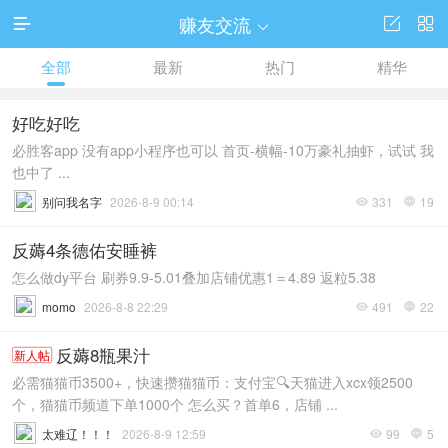
赚友交流




全部
最新
热门
精华
好吃好吃
必胜客app 没有app小程序也可以 首页-横幅-10万豪礼抽虾，试试 我
也中了 ...
别问我名字
2026-8-9 00:14
331
19


反薅4条德佑安睡裤
怎么做dy平台 刷券9.9-5.01叠加店铺优惠1＝4.89 返粒5.38
momo
2026-8-8 22:29
491
22


反薅8瓶果汁
新人帖
必需猫猫币3500+，快速攒猫猫币：支付宝🔍天猫进入xcx领2500
个，猫猫币频道下单1000个 怎么买？首单6，店铺 ...
太难辽！！！
2026-8-9 12:59
99
5

