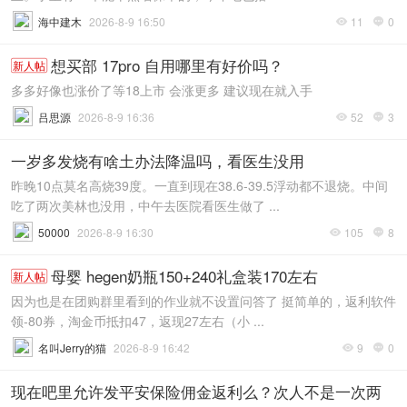
海中建木
2026-8-9 16:50
11
0


想买部 17pro 自用哪里有好价吗？
新人帖
多多好像也涨价了等18上市 会涨更多 建议现在就入手
吕思源
2026-8-9 16:36
52
3


一岁多发烧有啥土办法降温吗，看医生没用
昨晚10点莫名高烧39度。一直到现在38.6-39.5浮动都不退烧。中间
吃了两次美林也没用，中午去医院看医生做了 ...
50000
2026-8-9 16:30
105
8


母婴 hegen奶瓶150+240礼盒装170左右
新人帖
因为也是在团购群里看到的作业就不设置问答了 挺简单的，返利软件
领-80券，淘金币抵扣47，返现27左右（小 ...
名叫Jerry的猫
2026-8-9 16:42
9
0


现在吧里允许发平安保险佣金返利么？次人不是一次两