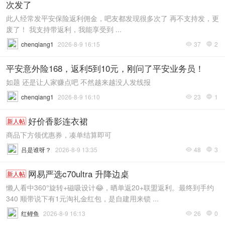
次发了
此人经常发平安保险返利佣金，吧友都发现很多次了 再不支持发，更
废了！ 我支持带返利，我能享受到 ...
chenqiang1
2026-8-9 16:15
37
2


平安意外险168，返利5到10元，刚问了平安业务员！
如题 还是让人家赚点吧 不然越来越没人发线报
chenqiang1
2026-8-9 16:10
23
1


好价香影连衣裙
新人帖
商品下方领优惠券，凑单结算即可
吕是谁呀？
2026-8-9 13:35
48
3


网易严选c70ultra 升降边桌
新人帖
懒人看中360°旋转+磁吸设计😂，晒单返20+联盟返利。最终到手约
340 顺带说下有1元淘礼金红包，是自建用来锁 ...
红鲤鱼
2026-8-9 16:13
26
0

