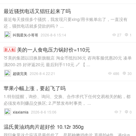
最近骚扰电话又猖狂起来了吗
最近每天接很多个骚扰，我发现只要xing/用卡账单出了，一直没有
还，骚扰电话就多贷款的吗？ ...
叫我星矢小哥哥
2026-8-6 15:14
27
1


美的一人食电压力锅好价=110元
新人帖
🍑美的集团以旧换新旗舰店 淘金币抵扣36元 咨询客服优惠20元 凑单
满200-25 好评返20元 最后到手110元 🔗 【 ...
超级完美
2026-8-4 22:21
486
30


苹果小幅上涨，要起飞了吗
1.特别提醒，询价、询问、交换、合作求代下任何交易相关的帖，都
必须发布到赚品交换区; 2.严禁发布时事类， ...
xiaxiamia
2026-8-6 15:06
7
0


温氏黄油鸡肉片超好价 10.12r 350g
我印象里这个应该是最低价了，是那种嫩鸡肉片 直接拍4件，凑plus