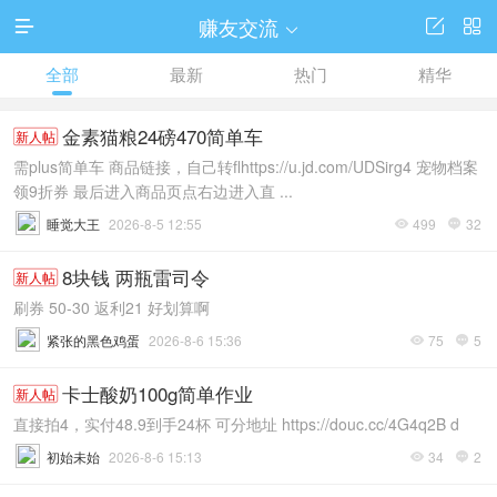
赚友交流




全部
最新
热门
精华
金素猫粮24磅470简单车
新人帖
需plus简单车 商品链接，自己转flhttps://u.jd.com/UDSirg4 宠物档案
领9折券 最后进入商品页点右边进入直 ...
睡觉大王
2026-8-5 12:55
499
32


8块钱 两瓶雷司令
新人帖
刷券 50-30 返利21 好划算啊
紧张的黑色鸡蛋
2026-8-6 15:36
75
5


卡士酸奶100g简单作业
新人帖
直接拍4，实付48.9到手24杯 可分地址 https://douc.cc/4G4q2B d
初始未始
2026-8-6 15:13
34
2

