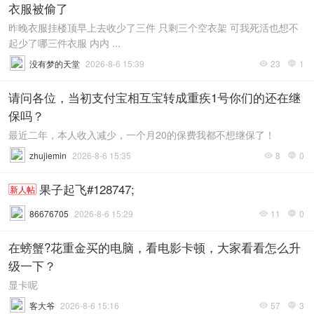
衣服被偷了
昨晚衣服挂楼顶早上去收少了三件 只剩三个空衣架 可我死活也想不
起少了哪三件衣服 内内 ...
没有梦的天堂
2026-8-6 15:39
23
1


请问各位，当初支付宝相互宝转成重疾1号你们的还在继
保吗？
最近二年，本人收入减少，一个月20的保费我都不想继保了！
zhujiemin
2026-8-6 15:35
8
0


果子起飞#128747;
新人帖
86676705
2026-8-6 15:29
11
0


在螃蟹?花重金买的电脑，看电影卡顿，大家看看怎么升
级一下？
显卡呢
客大爷
2026-8-6 15:16
57
3

