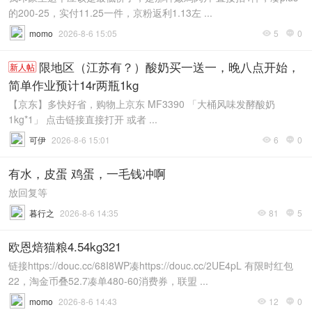
的200-25，实付11.25一件，京粉返利1.13左 ...
momo
2026-8-6 15:05
5
0


限地区（江苏有？）酸奶买一送一，晚八点开始，
新人帖
简单作业预计14r两瓶1kg
【京东】多快好省，购物上京东 MF3390 「大桶风味发酵酸奶
1kg*1」 点击链接直接打开 或者 ...
可伊
2026-8-6 15:01
6
0


有水，皮蛋 鸡蛋，一毛钱冲啊
放回复等
暮行之
2026-8-6 14:35
81
5


欧恩焙猫粮4.54kg321
链接https://douc.cc/68I8WP凑https://douc.cc/2UE4pL 有限时红包
22，淘金币叠52.7凑单480-60消费券，联盟 ...
momo
2026-8-6 14:43
12
0

