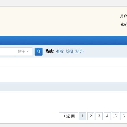
用户
密
热搜:
有货
线报
好价
帖子
搜
索
返 回
1
2
3
4
5
6