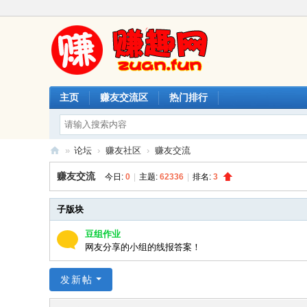
主页
赚友交流区
热门排行
»
论坛
›
赚友社区
›
赚友交流
赚
赚友交流
今日:
0
|
主题:
62336
|
排名:
3
趣
网
子版块
豆组作业
网友分享的小组的线报答案！
发新帖