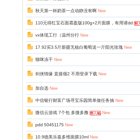
秋天第一杯奶茶一点动静没有啊
New
110元得红宝石面霜盈版100g+2片面膜，有用请dd
vx体现工行（温州分行
New
17.92买3.5斤新疆无核白葡萄送一斤阳光玫瑰
New
猫咪冻干
New
剑侠情缘 直接领2 不用登录下载
New
加自选
New
中信银行财富广场寻宝乐园简单做任务抽
New
微信云游戏 7个包 多微多撸
New
pdd 50451175
New
10.9德美乐嘉多维面膜10ml
New