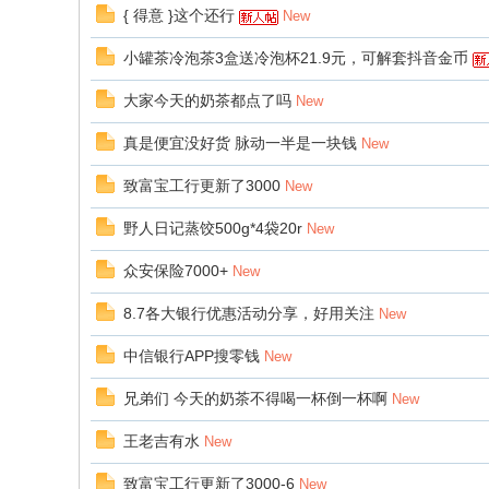
{ 得意 }这个还行
New
小罐茶冷泡茶3盒送冷泡杯21.9元，可解套抖音金币
大家今天的奶茶都点了吗
New
真是便宜没好货 脉动一半是一块钱
New
致富宝工行更新了3000
New
野人日记蒸饺500g*4袋20r
New
众安保险7000+
New
8.7各大银行优惠活动分享，好用关注
New
中信银行APP搜零钱
New
兄弟们 今天的奶茶不得喝一杯倒一杯啊
New
王老吉有水
New
致富宝工行更新了3000-6
New