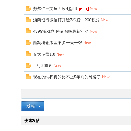
敷尔佳三文鱼面膜4盒83
New
浙商银行微信打开逢7不必中200积分
New
4399游戏盒 使命召唤最新活动
New
酷狗概念版差不多一天一张
New
光大转盘1.8
New
工行366豆
New
现在的纯棉真的比不上5年前的纯棉了
New
快速发帖