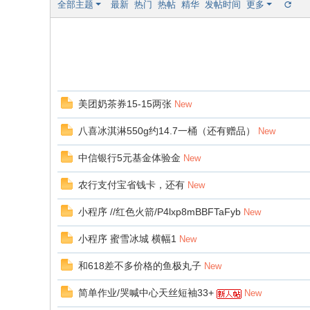
全部主题
最新
热门
热帖
精华
发帖时间
更多
美团奶茶券15-15两张
New
八喜冰淇淋550g约14.7一桶（还有赠品）
New
中信银行5元基金体验金
New
农行支付宝省钱卡，还有
New
小程序 //红色火箭/P4lxp8mBBFTaFyb
New
小程序 蜜雪冰城 横幅1
New
和618差不多价格的鱼极丸子
New
简单作业/哭喊中心天丝短袖33+
New