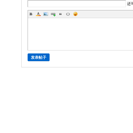
还
发表帖子