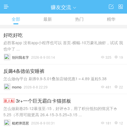
赚友交流




全部
最新
热门
精华
好吃好吃
必胜客app 没有app小程序也可以 首页-横幅-10万豪礼抽虾，试试 我
也中了 ...
别问我名字
2026-8-9 00:14
325
19


反薅4条德佑安睡裤
怎么做dy平台 刷券9.9-5.01叠加店铺优惠1＝4.89 返粒5.38
momo
2026-8-8 22:29
481
22


3r+一个巨无霸白卡猫抓板
新人帖
怎么做刷卷25-12暴涨至-15，好评🍚3，用了积分抵扣的情况下🍚
5.25（不用可能更高 26.4-15-3-5.25=3.15 ...
枇杷弹琵琶
2026-8-9 00:31
181
12

