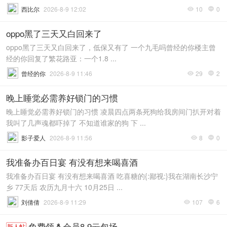
西比尔
2026-8-9 12:02
10
0


oppo黑了三天又白回来了
oppo黑了三天又白回来了，低保又有了 一个九毛吗曾经的你楼主曾
经的你回复了繁花路亚：一个1.8 ...
曾经的你
2026-8-9 11:46
29
2


晚上睡觉必需养好锁门的习惯
晚上睡觉必需养好锁门的习惯 凌晨四点两条死狗给我房间门扒开对着
我叫了几声魂都吓掉了 不知道谁家的狗 下 ...
影子爱人
2026-8-9 11:56
8
0


我准备办百日宴 有没有想来喝喜酒
我准备办百日宴 有没有想来喝喜酒 吃喜糖的{:鄙视:}我在湖南长沙宁
乡 77天后 农历九月十六 10月25日 ...
刘倩倩
2026-8-9 11:29
107
6


免费领🐧会员8.9云包场
新人帖