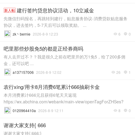
建行签约贷息协议活动，10立减金
新人帖
先微信扫码报名，再跳转到建行，贴息服务协议-消费贷款贴息服务
协议，进去签约，5-7天后可以领取奖励。 ...
zk丶bernie
2026-8-9 12:23
6
0


吧里那些炒股免5的都是正经券商吗
有人去开过不？？我是很久之前在吧里开的万1免5，给了200多佣
金，还可以吧 ...
a137157006
2026-8-9 12:02
26
1


农行xing/用卡8月消费6笔累计666抽刷卡金
本月消费累计666元且获得6笔天天返现
https://wx.abchina.com/webank/main-view/openTagForZHSes?
id=XmOdUb ...
0120964410a
2026-8-9 12:11
8
0


谢谢大家支持{ 666
谢谢大家支持{:666:}