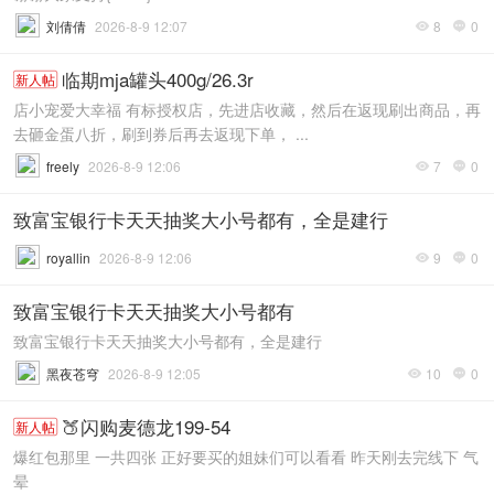
刘倩倩
2026-8-9 12:07
8
0


临期mja罐头400g/26.3r
新人帖
店小宠爱大幸福 有标授权店，先进店收藏，然后在返现刷出商品，再
去砸金蛋八折，刷到券后再去返现下单， ...
freely
2026-8-9 12:06
7
0


致富宝银行卡天天抽奖大小号都有，全是建行
royallin
2026-8-9 12:06
9
0


致富宝银行卡天天抽奖大小号都有
致富宝银行卡天天抽奖大小号都有，全是建行
黑夜苍穹
2026-8-9 12:05
10
0


🍑闪购麦德龙199-54
新人帖
爆红包那里 一共四张 正好要买的姐妹们可以看看 昨天刚去完线下 气
晕