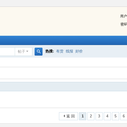
用户
密
热搜:
有货
线报
好价
帖子
搜
索
返 回
1
2
3
4
5
6