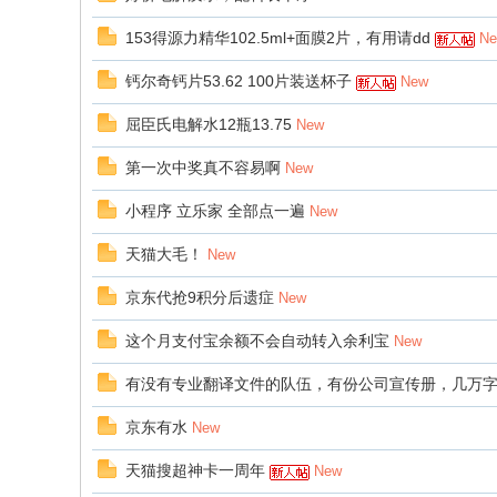
153得源力精华102.5ml+面膜2片，有用请dd
N
钙尔奇钙片53.62 100片装送杯子
New
屈臣氏电解水12瓶13.75
New
第一次中奖真不容易啊
New
小程序 立乐家 全部点一遍
New
天猫大毛！
New
京东代抢9积分后遗症
New
这个月支付宝余额不会自动转入余利宝
New
有没有专业翻译文件的队伍，有份公司宣传册，几万
京东有水
New
天猫搜超神卡一周年
New