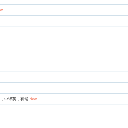
ew
字，中译英，有偿
New