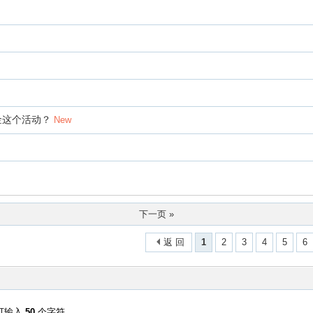
金这个活动？
New
下一页 »
返 回
1
2
3
4
5
6
可输入
50
个字符