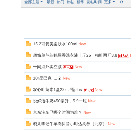
全部主题
最新
热门
热帖
精华
发帖时间
更多
15.2可复美柔肤水100ml
New
超简单芭菲鸭屎香洗衣液十斤25，柚叶两斤3.8
千问点外卖立减
New
10r星巴克
...
2
New
双心叶黄素1盒23r，需plus
New
悦鲜活牛奶450毫升，5.9一瓶
New
京东洗车已哪个时间为准？
New
鸦儿李记牛羊肉抖音小时达刷券（北京）
New