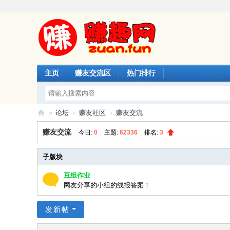
主页
赚友交流区
热门排行
»
论坛
›
赚友社区
›
赚友交流
赚
赚友交流
今日:
0
|
主题:
62336
|
排名:
3
趣
网
子版块
豆组作业
网友分享的小组的线报答案！
发新帖