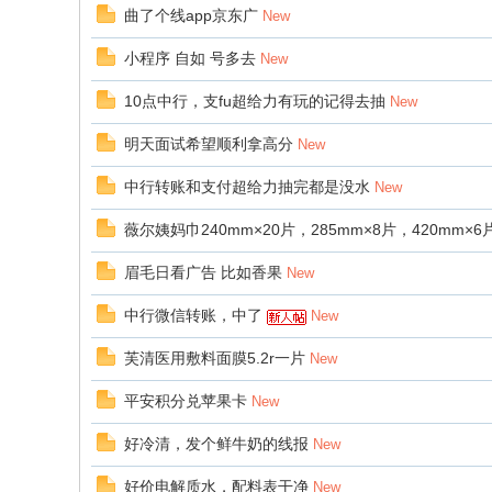
曲了个线app京东广
New
小程序 自如 号多去
New
10点中行，支fu超给力有玩的记得去抽
New
明天面试希望顺利拿高分
New
中行转账和支付超给力抽完都是没水
New
薇尔姨妈巾240mm×20片，285mm×8片，420mm×6
眉毛日看广告 比如香果
New
中行微信转账，中了
New
芙清医用敷料面膜5.2r一片
New
平安积分兑苹果卡
New
好冷清，发个鲜牛奶的线报
New
好价电解质水，配料表干净
New