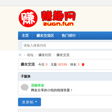
主页
赚友交流区
热门排行
»
论坛
›
赚友社区
›
赚友交流
赚
赚友交流
今日:
0
|
主题:
62336
|
排名:
3
趣
网
子版块
豆组作业
网友分享的小组的线报答案！
发新帖