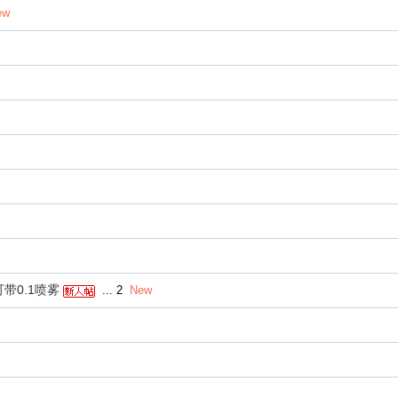
ew
可带0.1喷雾
...
2
New