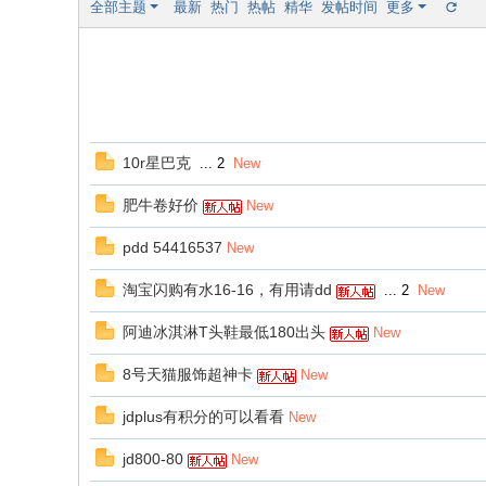
全部主题
最新
热门
热帖
精华
发帖时间
更多
10r星巴克
...
2
New
肥牛卷好价
New
pdd 54416537
New
淘宝闪购有水16-16，有用请dd
...
2
New
阿迪冰淇淋T头鞋最低180出头
New
8号天猫服饰超神卡
New
jdplus有积分的可以看看
New
jd800-80
New