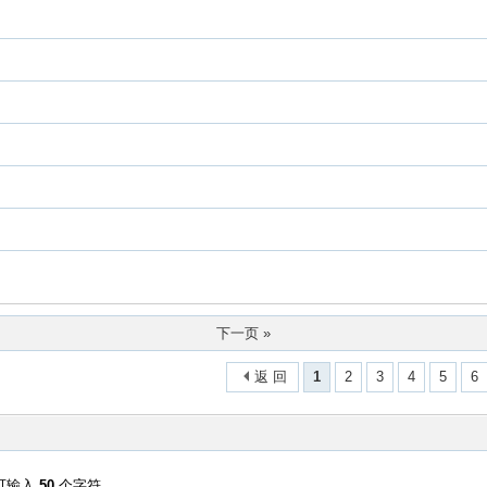
下一页 »
返 回
1
2
3
4
5
6
可输入
50
个字符