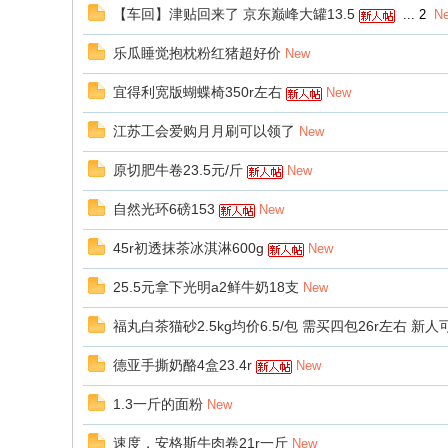
【车回】津贴回来了 京东巅峰大罐13.5
...
2
N
乐瓜睡觉抱枕粉红猪超好价
New
宜得利宽版蝴蝶椅350r左右
New
江苏工会爱购月月刷可以领了
New
原切肥牛卷23.5元/斤
New
自然光环6磅153
New
45r初透抹茶冰淇淋600g
New
25.5元拿下光明a2鲜牛奶18支
New
福丸白茶猫砂2.5kg均价6.5/包 需买四包26r左右 新人
德亚手撕奶酪4盒23.4r
New
1.3一斤的面粉
New
速度，安格斯牛肉卷21r一斤
New