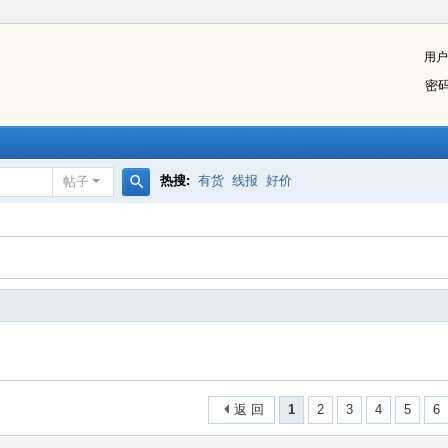
用户
密
热搜:
有货
线报
好价
帖子
搜
索
返 回
1
2
3
4
5
6