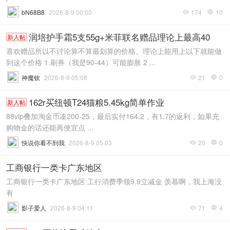
bN68B8
2026-8-9 00:00
174
10


润培护手霜5支55g+米菲联名赠品理论上最高40
新人帖
喜欢赠品所以不讨论算不算最划算的价格。理论上能用上以下就能做
到这个价格 1.刷券（我是90-44）可能膨胀 2 ...
神魔钦
2026-8-9 05:08
21
0


162r买纽顿T24猫粮5.45kg简单作业
新人帖
88vip叠加淘金币凑200-25，最后实付164.2，有1.7的返利，如果充
购物金的话还能再便宜点 ...
快说你看不到我
2026-8-9 05:03
20
0


工商银行一类卡广东地区
工商银行一类卡广东地区 工行消费季领9.9立减金 羡慕啊，我上海没
有
影子爱人
2026-8-9 04:11
71
4

