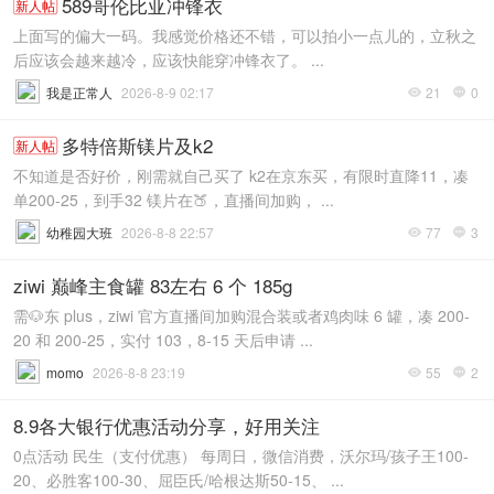
589哥伦比亚冲锋衣
新人帖
上面写的偏大一码。我感觉价格还不错，可以拍小一点儿的，立秋之
后应该会越来越冷，应该快能穿冲锋衣了。 ...
我是正常人
2026-8-9 02:17
21
0


多特倍斯镁片及k2
新人帖
不知道是否好价，刚需就自己买了 k2在京东买，有限时直降11，凑
单200-25，到手32 镁片在🍑，直播间加购， ...
幼稚园大班
2026-8-8 22:57
77
3


ziwi 巅峰主食罐 83左右 6 个 185g
需🐶东 plus，ziwi 官方直播间加购混合装或者鸡肉味 6 罐，凑 200-
20 和 200-25，实付 103，8-15 天后申请 ...
momo
2026-8-8 23:19
55
2


8.9各大银行优惠活动分享，好用关注
0点活动 民生（支付优惠） 每周日，微信消费，沃尔玛/孩子王100-
20、必胜客100-30、屈臣氏/哈根达斯50-15、 ...