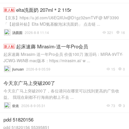
elta洗面奶 207ml＊2 115r
新人帖
【京东】https://u.jd.com/U6EQXUv@D1gz32smTVF@ MF3390
「【超级补贴】Elta MD氨基酸泡沫洗面奶」 点击链 ...
汤圆圆
2026-8-8 11:14
321
16


起床速薅 Mirasim-送一年Pro会员
新人帖
起床速薅 Mirasim-送一年Pro会员 价值100刀 激活码：MIRA-9VTY-
JCWG-W6NB mac版本：https://mirasim.ai/ w ...
jiunuan
2026-8-9 05:59
15
0


今天京广马上突破200了
今天京广马上突破200了，各位请问在哪里可以找到更高的广告收
益。 我现在刷都不行海南的都上不去 ...
依依
2026-8-9 05:31
73
3


pdd 51820156
pdd 51820156 55395851