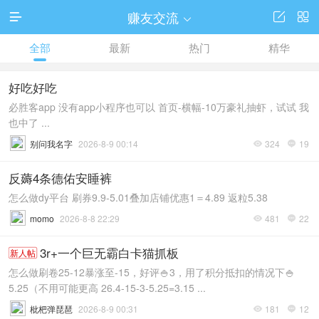
赚友交流




全部
最新
热门
精华
好吃好吃
必胜客app 没有app小程序也可以 首页-横幅-10万豪礼抽虾，试试 我
也中了 ...
别问我名字
2026-8-9 00:14
324
19


反薅4条德佑安睡裤
怎么做dy平台 刷券9.9-5.01叠加店铺优惠1＝4.89 返粒5.38
momo
2026-8-8 22:29
481
22


3r+一个巨无霸白卡猫抓板
新人帖
怎么做刷卷25-12暴涨至-15，好评🍚3，用了积分抵扣的情况下🍚
5.25（不用可能更高 26.4-15-3-5.25=3.15 ...
枇杷弹琵琶
2026-8-9 00:31
181
12

