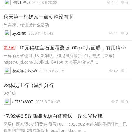
捞起月亮🌙
2026-8-6 20:32
124
5


秋天第一杯奶茶一点动静没有啊
外卖骑手端也没什么活动
zyb2780
2026-8-7 01:42
11
0


110元得红宝石面霜盈版100g+2片面膜，有用请dd
新人帖
一样的方式也可以买滋润版，但是滋润版贵10块 链接【京东】
https://u.jd.com/U60lN8L CA150 怎么买京粉转返 ...
貌美如花李小狼
2026-8-6 22:15
42
1


vx体现工行（温州分行
6k得8k
q276046897
2026-8-7 01:37
7
0


17.92买3.5斤新疆无核白葡萄送一斤阳光玫瑰
需要广西东盟8折消费券 货号100115023502 智能AI助手提醒您：已
帮您把京东ID转成链接 https://item.jd.com/ ...