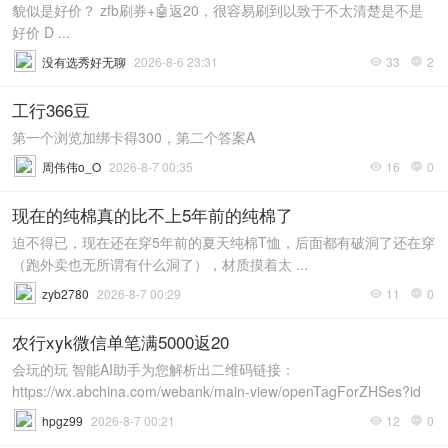
貌似是好价？ zfb刷券+🤖返20，很容易刷到以致于不太清楚是不是
好价 D ...
没有选秀好无聊
2026-8-6 23:31
33
2


工行366豆
第一个浏览加绑卡得300，第二个答案A
周伟伟o_O
2026-8-7 00:35
16
0


现在的纯棉真的比不上5年前的纯棉了
迫不得已，现在还在穿5年前的夏天纯棉T恤，后面都有破洞了还在穿
（跑外卖也无所谓有什么洞了），材质摸着太 ...
zyb2780
2026-8-7 00:29
11
0


农行xyk微信单笔满5000返20
会玩的玩 智能AI助手为您解析出二维码链接：
https://wx.abchina.com/webank/main-view/openTagForZHSes?id
...
hpgz99
2026-8-7 00:21
12
0

