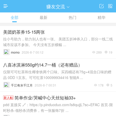
赚友交流




全部
最新
热门
精华
美团奶茶券15-15两张
拉小号助力，助力别人也有一张。 美团五折神券入口，部分一线二线
城市应该不参加。 今天没有五折横幅 ...
momo
2026-8-7 00:12
289
19


八喜冰淇淋550g约14.7一桶（还有赠品）
仅限可可红茶和生椰拿铁两个口味。买四桶还有75g×4混合口味的赠
品 0DD 1京东。可可红茶100099934416 智能A ...
千江有水千江月
2026-8-7 00:31
178
5


简单作业/哭喊中心天丝短袖33+
新人帖
pdd 直接买 🔗：https://p.pinduoduo.com/ls8qujjL?sc=EFAC 首页-限
时秒杀-领秒杀消费券，有一张服饰7折 ...