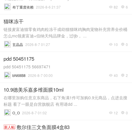
布丁重度依赖
2026-8-6 21:37
82
6


猫咪冻干
链接麦富迪猫零食鸡肉粒冻干成幼猫猫咪鸡胸肉宠物补充营养全价桶
怎么mc领麦富迪+伯纳天纯品牌金，过tjb， ...
玄晶晶
2026-8-7 01:27
10
0


pdd 50451175
pdd 50451175 56697471
bN68B8
2026-8-7 00:00
40
2


10.9德美乐嘉多维面膜10ml
在哪里加购任意京东商品，右下角满1件可加购0.9元商品，点进去搜
标题 看了一眼是自营旗舰店 有用请dd ...
O_O
2026-8-7 01:02
12
0


敷尔佳三文鱼面膜4盒83
新人帖