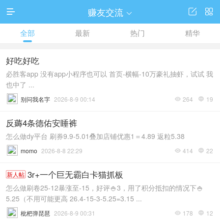
赚友交流




全部
最新
热门
精华
好吃好吃
必胜客app 没有app小程序也可以 首页-横幅-10万豪礼抽虾，试试 我
也中了 ...
别问我名字
2026-8-9 00:14
264
19


反薅4条德佑安睡裤
怎么做dy平台 刷券9.9-5.01叠加店铺优惠1＝4.89 返粒5.38
momo
2026-8-8 22:29
414
22


3r+一个巨无霸白卡猫抓板
新人帖
怎么做刷卷25-12暴涨至-15，好评🍚3，用了积分抵扣的情况下🍚
5.25（不用可能更高 26.4-15-3-5.25=3.15 ...
枇杷弹琵琶
2026-8-9 00:31
178
12

