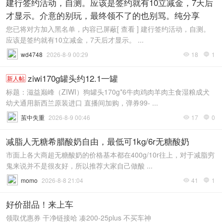
建行签约活动，自测。应该是签约就有10立减金，7天后
才显示。介意的别玩，最终领不了的也别骂。纯分享
您已将对方加入黑名单，内容已屏蔽[ 查看 ] 建行签约活动，自测。
应该是签约就有10立减金，7天后才显示。 ...
wd4748
2026-8-9 00:29
18
1


ziwi170g罐头约12.1一罐
新人帖
标题：滋益巅峰（ZIWI）狗罐头170g*6牛肉鸡肉羊肉主食湿粮成犬
幼犬通用新西兰原装进口 直播间加购，弹券99- ...
茧中失重
2026-8-9 00:46
17
0


减脂人无糖希腊酸奶自由，最低可1kg/6r无糖酸奶
市面上各大商超无糖酸奶的价格基本都在400g/10r往上，对于减脂穷
鬼来说并不是很友好，所以推荐大家自己做酸 ...
momo
2026-8-8 21:04
41
1


好价甜品！来上车
领取优惠券 干净链接哈 凑200-25plus 不买车神