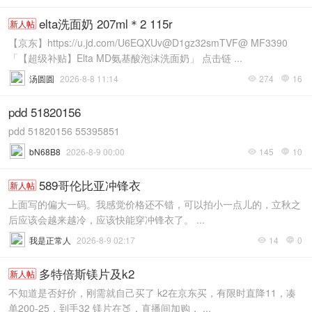
elta洗面奶 207ml＊2 115r
新人帖
【京东】https://u.jd.com/U6EQXUv@D1gz32smTVF@ MF3390
「【超级补贴】Elta MD氨基酸泡沫洗面奶」 点击链 ...
汤圆圆
2026-8-8 11:14
274
16


pdd 51820156
pdd 51820156 55395851
bN68B8
2026-8-9 00:00
145
10


589哥伦比亚冲锋衣
新人帖
上面写的偏大一码。我感觉价格还不错，可以拍小一点儿的，立秋之
后应该会越来越冷，应该快能穿冲锋衣了。 ...
我是正常人
2026-8-9 02:17
14
0


多特倍斯镁片及k2
新人帖
不知道是否好价，刚需就自己买了 k2在京东买，有限时直降11，凑
单200-25，到手32 镁片在🍑，直播间加购， ...