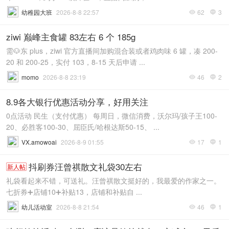
幼稚园大班
2026-8-8 22:57
62
3


ziwi 巅峰主食罐 83左右 6 个 185g
需🐶东 plus，ziwi 官方直播间加购混合装或者鸡肉味 6 罐，凑 200-
20 和 200-25，实付 103，8-15 天后申请 ...
momo
2026-8-8 23:19
46
2


8.9各大银行优惠活动分享，好用关注
0点活动 民生（支付优惠） 每周日，微信消费，沃尔玛/孩子王100-
20、必胜客100-30、屈臣氏/哈根达斯50-15、 ...
VX.amowoai
2026-8-9 01:55
17
1


抖刷券汪曾祺散文礼袋30左右
新人帖
礼袋看起来不错，可送礼。汪曾祺散文挺好的，我最爱的作家之一。
七折券➕店铺10➕补贴13，店铺和补贴自 ...
幼儿活动室
2026-8-8 21:54
46
1

