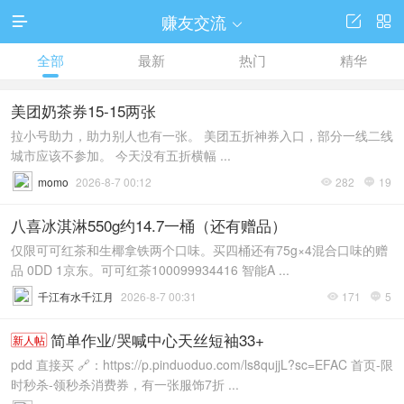
赚友交流




全部
最新
热门
精华
美团奶茶券15-15两张
拉小号助力，助力别人也有一张。 美团五折神券入口，部分一线二线
城市应该不参加。 今天没有五折横幅 ...
momo
2026-8-7 00:12
282
19


八喜冰淇淋550g约14.7一桶（还有赠品）
仅限可可红茶和生椰拿铁两个口味。买四桶还有75g×4混合口味的赠
品 0DD 1京东。可可红茶100099934416 智能A ...
千江有水千江月
2026-8-7 00:31
171
5


简单作业/哭喊中心天丝短袖33+
新人帖
pdd 直接买 🔗：https://p.pinduoduo.com/ls8qujjL?sc=EFAC 首页-限
时秒杀-领秒杀消费券，有一张服饰7折 ...