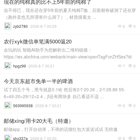
现在的纯棉真的比不上5年前的纯棉了
迫不得已，现在还在穿5年前的夏天纯棉T恤，后面都有破洞了还在穿
（跑外卖也无所谓有什么洞了），材质摸着太 ...
zyb2780
2026-8-7 00:29
6
0


农行xyk微信单笔满5000返20
会玩的玩 智能AI助手为您解析出二维码链接：
https://wx.abchina.com/webank/main-view/openTagForZHSes?id
...
hpgz99
2026-8-7 00:21
7
0


今天京东超市免单一半的啤酒
试了四五个号，黑号就是0.1哈 然后有2个20.26，2个28.88 55-
6=49-20=29/12=2.4，jf还有两块多 自己看适不适 ...
563995938
2026-8-7 00:21
9
0


邮储xing/用卡20大毛（特邀）
邮储app，打开自动弹，不弹的话搜红包大派送试试 无特邀
shx337a
2026-8-7 00:20
6
0

