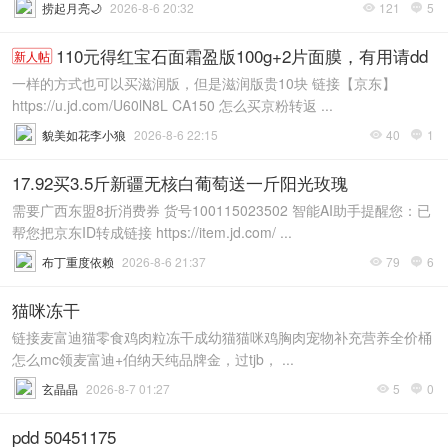
捞起月亮🌙
2026-8-6 20:32
121
5


110元得红宝石面霜盈版100g+2片面膜，有用请dd
新人帖
一样的方式也可以买滋润版，但是滋润版贵10块 链接【京东】
https://u.jd.com/U60lN8L CA150 怎么买京粉转返 ...
貌美如花李小狼
2026-8-6 22:15
40
1


17.92买3.5斤新疆无核白葡萄送一斤阳光玫瑰
需要广西东盟8折消费券 货号100115023502 智能AI助手提醒您：已
帮您把京东ID转成链接 https://item.jd.com/ ...
布丁重度依赖
2026-8-6 21:37
79
6


猫咪冻干
链接麦富迪猫零食鸡肉粒冻干成幼猫猫咪鸡胸肉宠物补充营养全价桶
怎么mc领麦富迪+伯纳天纯品牌金，过tjb， ...
玄晶晶
2026-8-7 01:27
5
0


pdd 50451175