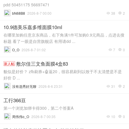
pdd 50451175 56697471
bN68B8
2026-8-7 00:00
38
2


10.9德美乐嘉多维面膜10ml
在哪里加购任意京东商品，右下角满1件可加购0.9元商品，点进去搜
标题 看了一眼是自营旗舰店 有用请dd ...
O_O
2026-8-7 01:02
7
0


敷尔佳三文鱼面膜4盒83
新人帖
貌似是好价？ zfb刷券+🤖返20，很容易刷到以致于不太清楚是不是
好价 D ...
没有选秀好无聊
2026-8-6 23:31
31
2


工行366豆
第一个浏览加绑卡得300，第二个答案A
周伟伟o_O
2026-8-7 00:35
10
0

