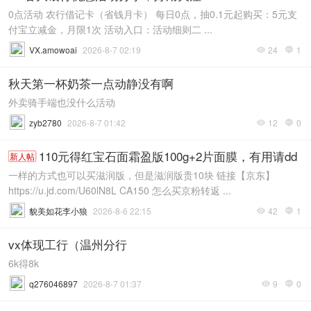
0点活动 农行借记卡（省钱月卡） 每日0点，抽0.1元起购买：5元支
付宝立减金，月限1次 活动入口：活动细则二 ...
VX.amowoai
2026-8-7 02:19
24
1


秋天第一杯奶茶一点动静没有啊
外卖骑手端也没什么活动
zyb2780
2026-8-7 01:42
12
0


110元得红宝石面霜盈版100g+2片面膜，有用请dd
新人帖
一样的方式也可以买滋润版，但是滋润版贵10块 链接【京东】
https://u.jd.com/U60lN8L CA150 怎么买京粉转返 ...
貌美如花李小狼
2026-8-6 22:15
42
1


vx体现工行（温州分行
6k得8k
q276046897
2026-8-7 01:37
9
0

