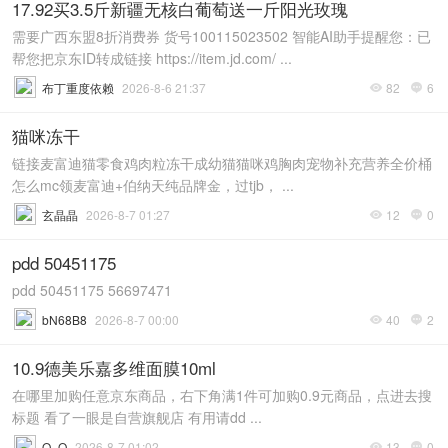
17.92买3.5斤新疆无核白葡萄送一斤阳光玫瑰
需要广西东盟8折消费券 货号100115023502 智能AI助手提醒您：已
帮您把京东ID转成链接 https://item.jd.com/ ...
布丁重度依赖
2026-8-6 21:37
82
6


猫咪冻干
链接麦富迪猫零食鸡肉粒冻干成幼猫猫咪鸡胸肉宠物补充营养全价桶
怎么mc领麦富迪+伯纳天纯品牌金，过tjb， ...
玄晶晶
2026-8-7 01:27
12
0


pdd 50451175
pdd 50451175 56697471
bN68B8
2026-8-7 00:00
40
2


10.9德美乐嘉多维面膜10ml
在哪里加购任意京东商品，右下角满1件可加购0.9元商品，点进去搜
标题 看了一眼是自营旗舰店 有用请dd ...
O_O
2026-8-7 01:02
13
0

