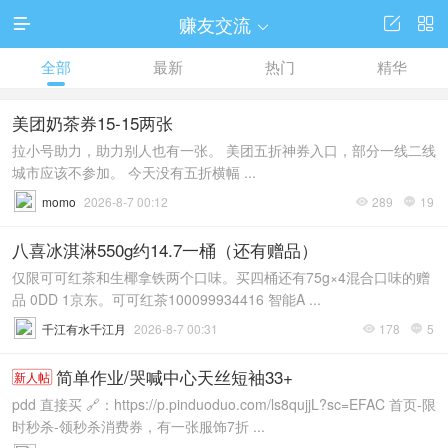
赚友交流




全部
最新
热门
精华
美团奶茶券15-15两张
拉小号助力，助力别人也有一张。 美团五折神券入口，部分一线二线
城市应该不参加。 今天没有五折横幅 ...
momo
2026-8-7 00:12
289
19


八喜冰淇淋550g约14.7一桶（还有赠品）
仅限可可红茶和生椰拿铁两个口味。买四桶还有75g×4混合口味的赠
品 0DD 1京东。可可红茶100099934416 智能A ...
千江有水千江月
2026-8-7 00:31
178
5


简单作业/哭喊中心天丝短袖33+
新人帖
pdd 直接买 🔗：https://p.pinduoduo.com/ls8qujjL?sc=EFAC 首页-限
时秒杀-领秒杀消费券，有一张服饰7折 ...