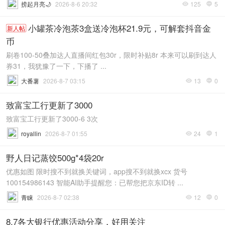
捞起月亮🌙
2026-8-6 20:32
125
5


小罐茶冷泡茶3盒送冷泡杯21.9元，可解套抖音金
新人帖
币
刷卷100-50叠加达人直播间红包30r，限时补贴8r 本来可以刷到达人
券31，我犹豫了一下，下播了 ...
大番薯
2026-8-7 03:15
13
0


致富宝工行更新了3000
致富宝工行更新了3000-6 3次
royallin
2026-8-7 01:55
24
1


野人日记蒸饺500g*4袋20r
优惠如图 限时搜不到就换关键词，app搜不到就换xcx 货号
100154986143 智能AI助手提醒您：已帮您把京东ID转 ...
青睐
2026-8-7 02:38
12
0


8.7各大银行优惠活动分享，好用关注