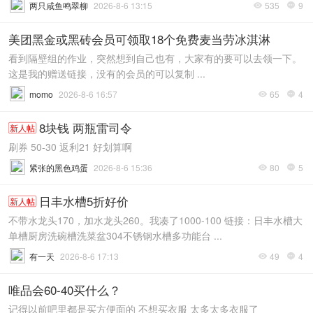
两只咸鱼鸣翠柳
2026-8-6 13:15
535
9


美团黑金或黑砖会员可领取18个免费麦当劳冰淇淋
看到隔壁组的作业，突然想到自己也有，大家有的要可以去领一下。
这是我的赠送链接，没有的会员的可以复制 ...
momo
2026-8-6 16:57
65
4


8块钱 两瓶雷司令
新人帖
刷券 50-30 返利21 好划算啊
紧张的黑色鸡蛋
2026-8-6 15:36
80
5


日丰水槽5折好价
新人帖
不带水龙头170，加水龙头260。我凑了1000-100 链接：日丰水槽大
单槽厨房洗碗槽洗菜盆304不锈钢水槽多功能台 ...
有一天
2026-8-6 17:13
49
4


唯品会60-40买什么？
记得以前吧里都是买方便面的 不想买衣服 太多太多衣服了