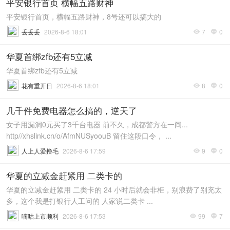
平安银行首页 横幅五路财神
平安银行首页，横幅五路财神，8号还可以搞大的
丢丢丢
2026-8-6 18:01
7
0


华夏首绑zfb还有5立减
华夏首绑zfb还有5立减
花有重开日
2026-8-6 18:01
8
0


几千件免费电器怎么搞的，逆天了
女子用漏洞0元买了3千台电器 前不久，成都警方在一间...
http//xhslink.cn/o/AfmNUSyoouB 留住这段口令， ...
人上人爱撸毛
2026-8-6 17:59
9
0


华夏的立减金赶紧用 二类卡的
华夏的立减金赶紧用 二类卡的 24 小时后就会非柜，别浪费了别充太
多，这个我是打银行人工问的 人家说二类卡 ...
嘀咕上市顺利
2026-8-6 17:53
99
7

