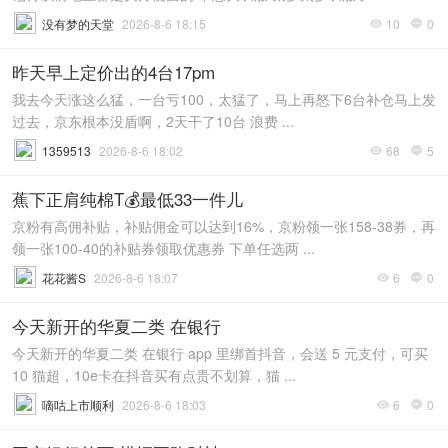
没有梦的天堂
2026-8-6 18:15
10
0


昨天早上定价出的4台17pm
我去今天涨这么猛，一台亏100，太猛了，马上再怒下6台补仓马上发
过去，京东根本没盾啊，2天干了10台 浪费 ...
1359513
2026-8-6 18:02
68
5


蕉下正肩纯棉T💰最低33一件儿
京粉有高佣补贴，补贴佣金可以达到16%，京粉领一张158-38券，再
领一张100-40的补贴券领取优惠券 下单任选两 ...
花花酱S
2026-8-6 18:07
6
0


今天新开的华夏二类 在银行
今天新开的华夏二类 在银行 app 里绑首抖音，会送 5 元支付，可买
10 猫超，10e卡在抖音买有点贵不划算，猫 ...
嘀咕上市顺利
2026-8-6 18:03
6
0

