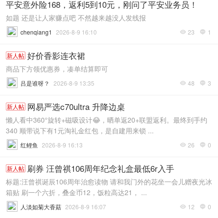
平安意外险168，返利5到10元，刚问了平安业务员！
如题 还是让人家赚点吧 不然越来越没人发线报
chenqiang1
2026-8-9 16:10
23
1


好价香影连衣裙
新人帖
商品下方领优惠券，凑单结算即可
吕是谁呀？
2026-8-9 13:35
48
3


网易严选c70ultra 升降边桌
新人帖
懒人看中360°旋转+磁吸设计😂，晒单返20+联盟返利。最终到手约
340 顺带说下有1元淘礼金红包，是自建用来锁 ...
红鲤鱼
2026-8-9 16:13
26
0


刷券 汪曾祺106周年纪念礼盒最低6r入手
新人帖
标题:汪曾祺诞辰106周年治愈读物 请和我门外的花坐一会儿赠夜光冰
箱贴 刷一个六折，叠金币12，饭粒高达21， ...
人淡如菊大香菇
2026-8-9 16:07
12
0

