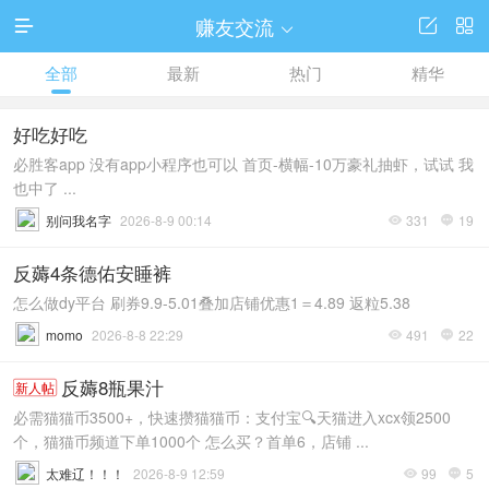
赚友交流




全部
最新
热门
精华
好吃好吃
必胜客app 没有app小程序也可以 首页-横幅-10万豪礼抽虾，试试 我
也中了 ...
别问我名字
2026-8-9 00:14
331
19


反薅4条德佑安睡裤
怎么做dy平台 刷券9.9-5.01叠加店铺优惠1＝4.89 返粒5.38
momo
2026-8-8 22:29
491
22


反薅8瓶果汁
新人帖
必需猫猫币3500+，快速攒猫猫币：支付宝🔍天猫进入xcx领2500
个，猫猫币频道下单1000个 怎么买？首单6，店铺 ...
太难辽！！！
2026-8-9 12:59
99
5

