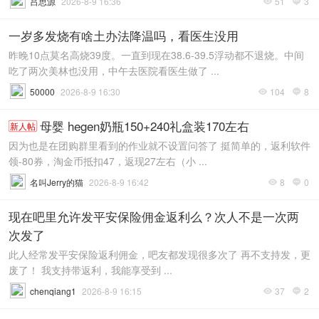
吕思源
2026-8-9 16:36
51
3


一岁多发烧有啥土办法降温吗，看医生没用
昨晚10点莫名高烧39度。一直到现在38.6-39.5浮动都不退烧。中间
吃了两次美林也没用，中午去医院看医生做了 ...
50000
2026-8-9 16:30
104
8


母婴 hegen奶瓶150+240礼盒装170左右
新人帖
因为也是在团购群里看到的作业就不设置问答了 挺简单的，返利软件
领-80券，淘金币抵扣47，返现27左右（小 ...
名叫Jerry的猫
2026-8-9 16:42
8
0


现在吧里允许发平安保险佣金返利么？次人不是一次两
次发了
此人经常发平安保险返利佣金，吧友都发现很多次了 再不支持发，更
废了！ 我支持带返利，我能享受到 ...
chenqiang1
2026-8-9 16:15
37
2

