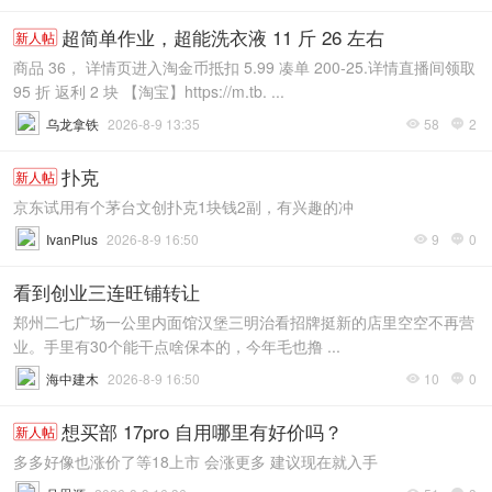
超简单作业，超能洗衣液 11 斤 26 左右
新人帖
商品 36， 详情页进入淘金币抵扣 5.99 凑单 200-25.详情直播间领取
95 折 返利 2 块 【淘宝】https://m.tb. ...
乌龙拿铁
2026-8-9 13:35
58
2


扑克
新人帖
京东试用有个茅台文创扑克1块钱2副，有兴趣的冲
IvanPlus
2026-8-9 16:50
9
0


看到创业三连旺铺转让
郑州二七广场一公里内面馆汉堡三明治看招牌挺新的店里空空不再营
业。手里有30个能干点啥保本的，今年毛也撸 ...
海中建木
2026-8-9 16:50
10
0


想买部 17pro 自用哪里有好价吗？
新人帖
多多好像也涨价了等18上市 会涨更多 建议现在就入手