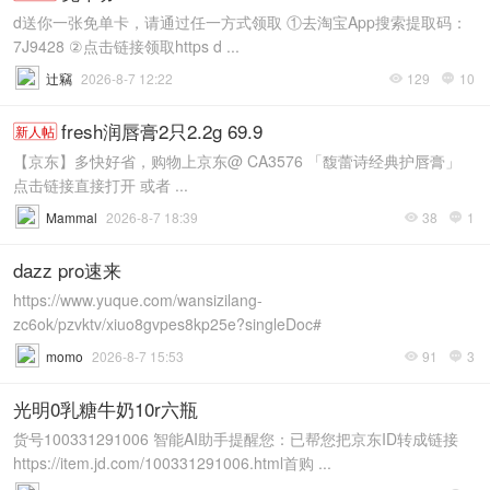
d送你一张免单卡，请通过任一方式领取 ①去淘宝App搜索提取码：
7J9428 ②点击链接领取https d ...
辻竊
2026-8-7 12:22
129
10


fresh润唇膏2只2.2g 69.9
新人帖
【京东】多快好省，购物上京东@ CA3576 「馥蕾诗经典护唇膏」
点击链接直接打开 或者 ...
Mammal
2026-8-7 18:39
38
1


dazz pro速来
https://www.yuque.com/wansizilang-
zc6ok/pzvktv/xiuo8gvpes8kp25e?singleDoc#
momo
2026-8-7 15:53
91
3


光明0乳糖牛奶10r六瓶
货号100331291006 智能AI助手提醒您：已帮您把京东ID转成链接
https://item.jd.com/100331291006.html首购 ...