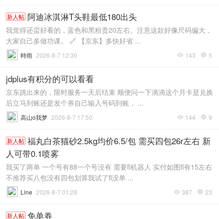
阿迪冰淇淋T头鞋最低180出头
新人帖
我觉得还蛮好看的，蓝色和黑粉贵20左右。注意这款好像尺码偏大，
大家自己多做功课。 🔗 【京东】多快好省 ...
時雨
2026-8-7 12:30
143
5


jdplus有积分的可以看看
京东跳出来的，限时服务一天后结束 顺便问一下滴滴这个月卡是兑换
后立马到账还是发个券自己输入号码到账， ...
高山o我梦
2026-8-7 17:50
144
9


福丸白茶猫砂2.5kg均价6.5/包 需买四包26r左右 新
新人帖
人可带0.1喷雾
我买了两单 一个号有88一个号没有 需要fl机器人 实付如图fl有15左右
不推荐买八包没有四包划算我试了fl没单 ...
Line
2026-8-7 01:28
387
23


免单券
新人帖