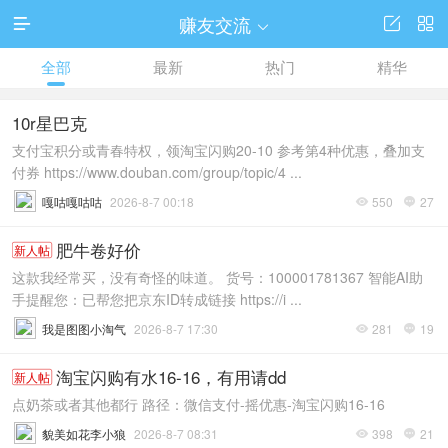
赚友交流




全部
最新
热门
精华
10r星巴克
支付宝积分或青春特权，领淘宝闪购20-10 参考第4种优惠，叠加支
付券 https://www.douban.com/group/topic/4 ...
嘎咕嘎咕咕
2026-8-7 00:18
550
27


肥牛卷好价
新人帖
这款我经常买，没有奇怪的味道。 货号：100001781367 智能AI助
手提醒您：已帮您把京东ID转成链接 https://i ...
我是图图小淘气
2026-8-7 17:30
281
19


淘宝闪购有水16-16，有用请dd
新人帖
点奶茶或者其他都行 路径：微信支付-摇优惠-淘宝闪购16-16
貌美如花李小狼
2026-8-7 08:31
398
21

