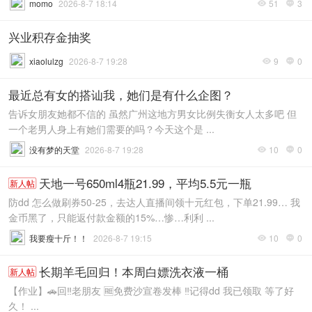
momo
2026-8-7 18:14
51
3


兴业积存金抽奖
xiaolulzg
2026-8-7 19:28
9
0


最近总有女的搭讪我，她们是有什么企图？
告诉女朋友她都不信的 虽然广州这地方男女比例失衡女人太多吧 但
一个老男人身上有她们需要的吗？今天这个是 ...
没有梦的天堂
2026-8-7 19:28
10
0


天地一号650ml4瓶21.99，平均5.5元一瓶
新人帖
防dd 怎么做刷券50-25，去达人直播间领十元红包，下单21.99… 我
金币黑了，只能返付款金额的15%…惨…利利 ...
我要瘦十斤！！
2026-8-7 19:15
10
0


长期羊毛回归！本周白嫖洗衣液一桶
新人帖
【作业】🚗回‼️老朋友 🆓免费沙宣卷发棒 ‼️记得dd 我已领取 等了好
久！ ...