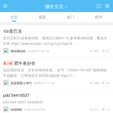
赚友交流




全部
最新
热门
精华
10r星巴克
支付宝积分或青春特权，领淘宝闪购20-10 参考第4种优惠，叠加支
付券 https://www.douban.com/group/topic/4 ...
嘎咕嘎咕咕
2026-8-7 00:18
552
27


肥牛卷好价
新人帖
这款我经常买，没有奇怪的味道。 货号：100001781367 智能AI助
手提醒您：已帮您把京东ID转成链接 https://i ...
我是图图小淘气
2026-8-7 17:30
284
19


pdd 54416537
pdd 54416537 54426647
bN68B8
2026-8-8 00:00
211
14

