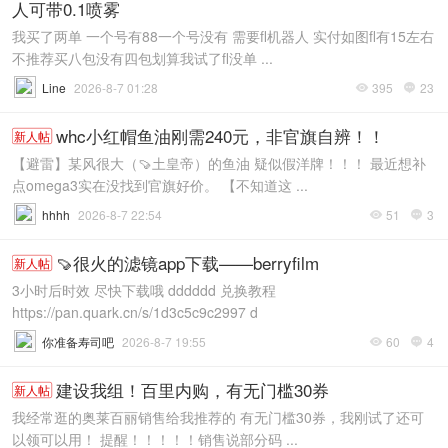
人可带0.1喷雾
我买了两单 一个号有88一个号没有 需要fl机器人 实付如图fl有15左右
不推荐买八包没有四包划算我试了fl没单 ...
Line
2026-8-7 01:28
395
23


whc小红帽鱼油刚需240元，非官旗自辨！！
新人帖
【避雷】某风很大（🍠土皇帝）的鱼油 疑似假洋牌！！！ 最近想补
点omega3实在没找到官旗好价。 【不知道这 ...
hhhh
2026-8-7 22:54
51
3


🍠很火的滤镜app下载——berryfilm
新人帖
3小时后时效 尽快下载哦 dddddd 兑换教程
https://pan.quark.cn/s/1d3c5c9c2997 d
你准备寿司吧
2026-8-7 19:55
60
4


建设我组！百里内购，有无门槛30券
新人帖
我经常逛的奥莱百丽销售给我推荐的 有无门槛30券，我刚试了还可
以领可以用！ 提醒！！！！！销售说部分码 ...