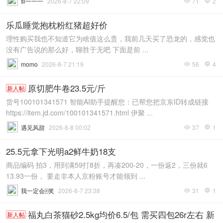
si一一一
2026-8-7 22:09
71
2


乐瓜睡觉抱枕粉红猪超好价
理性购买我也不知道它为啥值这么贵，我前几天买了恐龙的，感觉也
没有广告说的那么好，聊胜于无吧 下面是前 ...
momo
2026-8-7 21:19
56
4


原切肥牛卷23.5元/斤
新人帖
货号100101341571 智能AI助手提醒您：已帮您把京东ID转成链接
https://item.jd.com/100101341571.html 伊聚 ...
遇见风甜
2026-8-8 00:02
37
1


25.5元拿下光明a2鲜牛奶18支
商品编码 拍3，用到满59打8折，再凑200-20，一份返2，三份就6
13.93一份， 要走非本人京粉账号才能领到 ...
我一定会🀄奖
2026-8-7 23:38
31
1


福丸白茶猫砂2.5kg均价6.5/包 需买四包26r左右 新
新人帖