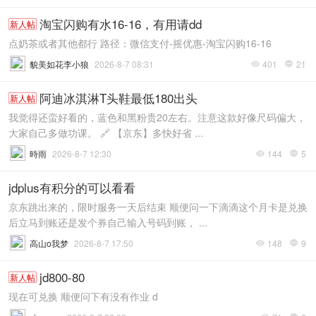
淘宝闪购有水16-16，有用请dd
新人帖
点奶茶或者其他都行 路径：微信支付-摇优惠-淘宝闪购16-16
貌美如花李小狼
2026-8-7 08:31
401
21


阿迪冰淇淋T头鞋最低180出头
新人帖
我觉得还蛮好看的，蓝色和黑粉贵20左右。注意这款好像尺码偏大，
大家自己多做功课。 🔗 【京东】多快好省 ...
時雨
2026-8-7 12:30
144
5


jdplus有积分的可以看看
京东跳出来的，限时服务一天后结束 顺便问一下滴滴这个月卡是兑换
后立马到账还是发个券自己输入号码到账， ...
高山o我梦
2026-8-7 17:50
148
9


jd800-80
新人帖
现在可兑换 顺便问下有没有作业 d