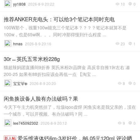
yy1808
2026-8-9 20:22
10
0


推荐ANKER充电头：可以给3个笔记本同时充电
100W那个，很重100w能充三个笔记本？？？？笔记本就算不是
100w，也是65w啊。。。同时冲那得慢到什么程度 ...
hmas
2026-8-9 20:16
23
1


30r↔️英氏五常米粉228g
猫超辣妈团直播间9折券 英氏米粉2r品牌金 高反非自推19r左右 凑
200-25 如果有88折扣应该会再低一点 【淘宝 ...
宝宝🐻‍❄
2026-8-9 20:20
8
0


闲鱼换设备人脸有办法破吗？果
今天下午主力机突然挂了，垃圾iqoo虚焊 闲鱼实名是我父亲的，没在
一个城市，可以开视频。有办法破吗？同 ...
lee745092302
2026-8-9 20:12
9
0


爱乐维液体钙6m-3岁好价，86.05元120ml 评论晒
新人帖