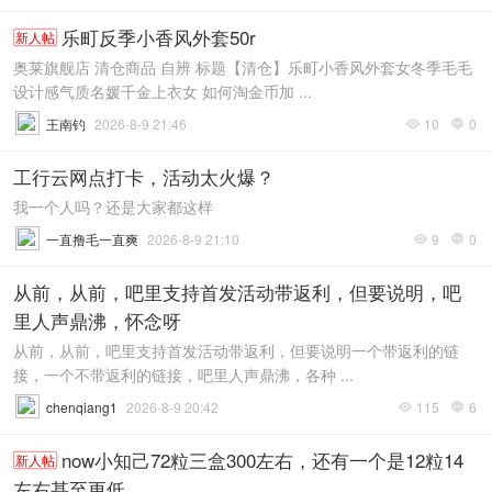
乐町反季小香风外套50r
新人帖
奥莱旗舰店 清仓商品 自辨 标题【清仓】乐町小香风外套女冬季毛毛
设计感气质名媛千金上衣女 如何淘金币加 ...
王南钓
2026-8-9 21:46
10
0


工行云网点打卡，活动太火爆？
我一个人吗？还是大家都这样
一直撸毛一直爽
2026-8-9 21:10
9
0


从前，从前，吧里支持首发活动带返利，但要说明，吧
里人声鼎沸，怀念呀
从前，从前，吧里支持首发活动带返利，但要说明一个带返利的链
接，一个不带返利的链接，吧里人声鼎沸，各种 ...
chenqiang1
2026-8-9 20:42
115
6


now小知己72粒三盒300左右，还有一个是12粒14
新人帖
左右甚至更低