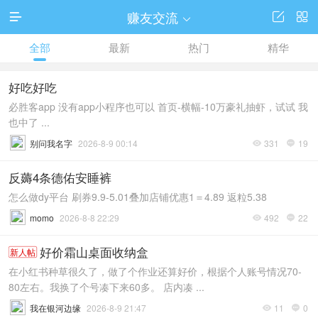
赚友交流




全部
最新
热门
精华
好吃好吃
必胜客app 没有app小程序也可以 首页-横幅-10万豪礼抽虾，试试 我
也中了 ...
别问我名字
2026-8-9 00:14
331
19


反薅4条德佑安睡裤
怎么做dy平台 刷券9.9-5.01叠加店铺优惠1＝4.89 返粒5.38
momo
2026-8-8 22:29
492
22


好价霜山桌面收纳盒
新人帖
在小红书种草很久了，做了个作业还算好价，根据个人账号情况70-
80左右。我换了个号凑下来60多。 店内凑 ...
我在银河边缘
2026-8-9 21:47
11
0

