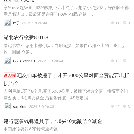
家里now超级鱼油吃的就剩下几十粒了，想给小狗换换，好多牌子都
看是假进口，最后还是选择了now小知己这款， ...
叶子
2026-8-9 20:44
11
0


湖北农行缴费8.01-8
借记卡或xing/用卡都可以，自用无损。如果自己用不上的，我5元
收，谢谢 立返 ...
17731299901
2026-8-9 20:44
18
1


吧友们车被撞了，才开5000公里对面全责能要出折
新人帖
损吗？
吉利星越L买了8个月,开了5000公里，被撞了对方全责，撞得两个门
需要换，B柱需要钣金 后轮毂修复，4S店定损1 ...
wanxinrr
2026-8-9 20:33
49
3


建行惠省钱弹道具了，1.8买10元微信立减金
中国建设银行APP搜索惠省钱