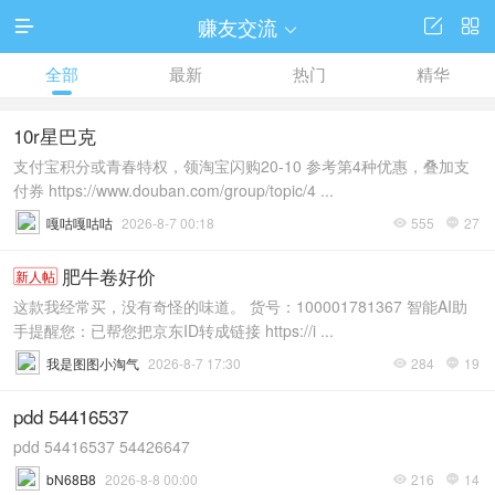
赚友交流




全部
最新
热门
精华
10r星巴克
支付宝积分或青春特权，领淘宝闪购20-10 参考第4种优惠，叠加支
付券 https://www.douban.com/group/topic/4 ...
嘎咕嘎咕咕
2026-8-7 00:18
555
27


肥牛卷好价
新人帖
这款我经常买，没有奇怪的味道。 货号：100001781367 智能AI助
手提醒您：已帮您把京东ID转成链接 https://i ...
我是图图小淘气
2026-8-7 17:30
284
19


pdd 54416537
pdd 54416537 54426647
bN68B8
2026-8-8 00:00
216
14

