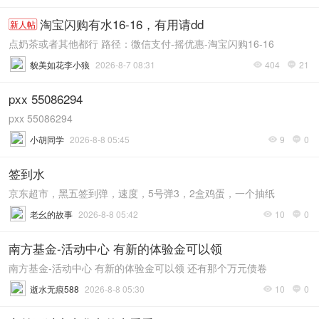
淘宝闪购有水16-16，有用请dd
新人帖
点奶茶或者其他都行 路径：微信支付-摇优惠-淘宝闪购16-16
貌美如花李小狼
2026-8-7 08:31
404
21


pxx 55086294
pxx 55086294
小胡同学
2026-8-8 05:45
9
0


签到水
京东超市，黑五签到弹，速度，5号弹3，2盒鸡蛋，一个抽纸
老幺的故事
2026-8-8 05:42
10
0


南方基金-活动中心 有新的体验金可以领
南方基金-活动中心 有新的体验金可以领 还有那个万元债卷
逝水无痕588
2026-8-8 05:30
10
0

