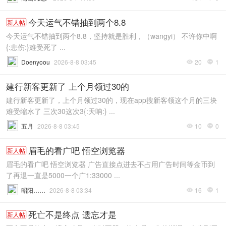
今天运气不错抽到两个8.8
新人帖
今天运气不错抽到两个8.8，坚持就是胜利，（wangyi） 不许你中啊
{:悲伤:}难受死了 ...
Doenyoou
2026-8-8 03:45
20
1


建行新客更新了 上个月领过30的
建行新客更新了，上个月领过30的，现在app搜新客领这个月的三块
难受缩水了 三次30这次3{:天呐:} ...
五月
2026-8-8 03:45
10
0


眉毛的看广吧 悟空浏览器
新人帖
眉毛的看广吧 悟空浏览器 广告直接点进去不占用广告时间等金币到
了再退一直是5000一个广1:33000 ...
昭阳……
2026-8-8 03:34
16
1


死亡不是终点 遗忘才是
新人帖