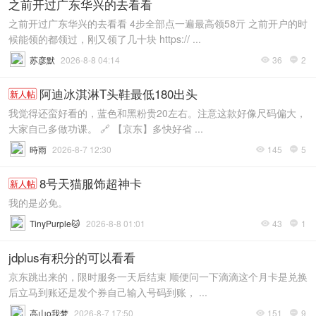
之前开过广东华兴的去看看
之前开过广东华兴的去看看 4步全部点一遍最高领58亓 之前开户的时
候能领的都领过，刚又领了几十块 https:// ...
苏彦默
2026-8-8 04:14
36
2


阿迪冰淇淋T头鞋最低180出头
新人帖
我觉得还蛮好看的，蓝色和黑粉贵20左右。注意这款好像尺码偏大，
大家自己多做功课。 🔗 【京东】多快好省 ...
時雨
2026-8-7 12:30
145
5


8号天猫服饰超神卡
新人帖
我的是必免。
TinyPurple🐱
2026-8-8 01:01
43
1


jdplus有积分的可以看看
京东跳出来的，限时服务一天后结束 顺便问一下滴滴这个月卡是兑换
后立马到账还是发个券自己输入号码到账， ...
高山o我梦
2026-8-7 17:50
151
9

