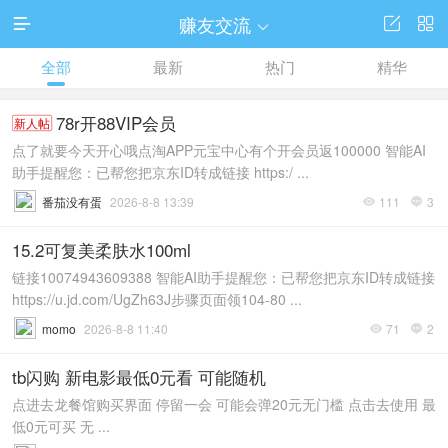
赚友交流




全部
最新
热门
精华
78r开88VIP会员
新人帖
点了就要今天开心哦点淘APP元宝中心有个开会员返100000 智能AI
助手提醒您：已帮您把京东ID转成链接 https:/ ...
番茄没有蛋
2026-8-8 13:39
111
3


15.2可复美柔肤水100ml
链接10074943609388 智能AI助手提醒您：已帮您把京东ID转成链接
https://u.jd.com/UgZh63J步骤页面领104-80 ...
momo
2026-8-8 11:40
71
2


tb闪购 新电影最低0元看 可能随机
点进去龙餐馆购买界面 停留一会 可能会弹20元无门槛 点击去使用 最
低0元可买 无 ...