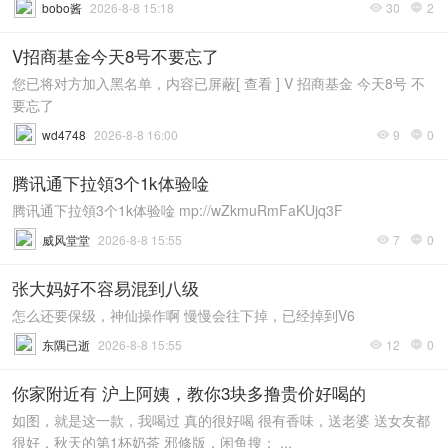
bobo酱
2026-8-8 15:18
30
2


V招商基金今天8号不要忘了
您已将对方加入黑名单，内容已屏蔽[ 查看 ] V 招商基金 今天8号 不
要忘了
wd4748
2026-8-8 16:00
9
0


腾讯通下拉領3个1k体验唫
腾讯通下拉領3个1k体验唫 mp://wZkmuRmFaKUjq3F
威风堂堂
2026-8-8 15:55
7
0


张大妈好不容易混到八级
怎么还要保级，神仙操作啊 慢慢会往下掉，已经掉到V6
东隅已逝
2026-8-8 15:55
12
0


你家附近有 沪上阿姨，教你3块多撸贵价好喝的
如图，就是这一款，我喝过 真的很好喝 很有香味，送老婆 送女友都
很好，秋天的第1杯奶茶 邪修版，闲鱼搜： ...