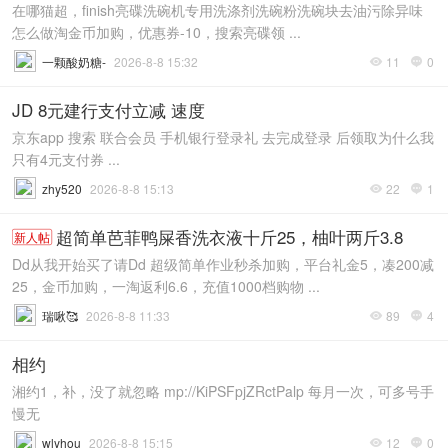
在哪猫超，finish亮碟洗碗机专用洗涤剂洗碗粉洗碗块去油污除异味
怎么做淘金币加购，优惠券-10，搜索亮碟领 ...
一颗酸奶糖-
2026-8-8 15:32
11
0


JD 8元建行支付立减 速度
京东app 搜索 联合会员 手机银行登录礼 去完成登录 后领取为什么我
只有4元支付券 ...
zhy520
2026-8-8 15:13
22
1


超简单芭菲鸭屎香洗衣液十斤25，柚叶两斤3.8
新人帖
Dd从我开始买了请Dd 超级简单作业秒杀加购，平台礼金5，凑200减
25，金币加购，一淘返利6.6，充值1000档购物 ...
瑞啾🥰
2026-8-8 11:33
89
4


相约
湘约1，补，没了就忽略 mp://KiPSFpjZRctPalp 每月一次，可多号手
慢无
wlyhou
2026-8-8 15:15
12
0

