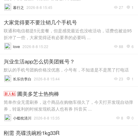
暮行之
2026-8-8 15:45
27
1


大家觉得要不要注销几个手机号
联通和电信都是5元套餐，但是感觉最近也没啥活动，话费也被迫95
折冲了一些，大家觉得还有必要养的必要吗 ...
love
2026-8-8 15:22
88
6


兴业生活app怎么切美团账号？
默认的手机号团购价格没优惠，小号有，不知道是不是黑了打电话
长乐坊李白
2026-8-8 15:44
23
1


圃美多芝士热狗棒
新人帖
简单作业无需刷券，这个商品在购物车很久了，今天打开发现自动弹
券，转返利的时候发现机器人也有券 抖音买 ...
小槛枕清川
2026-8-8 15:35
8
0


刚需 亮碟洗碗粉1kg33R