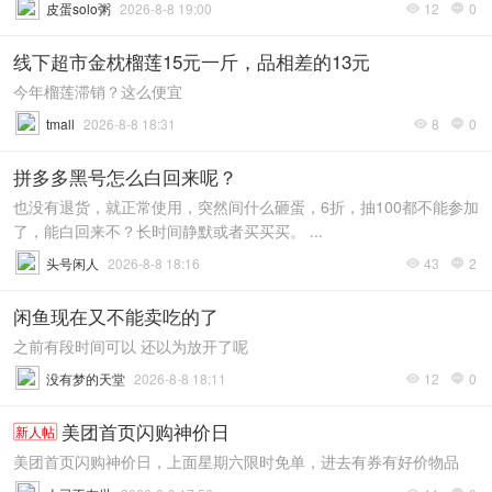
皮蛋solo粥
2026-8-8 19:00
12
0


线下超市金枕榴莲15元一斤，品相差的13元
今年榴莲滞销？这么便宜
tmall
2026-8-8 18:31
8
0


拼多多黑号怎么白回来呢？
也没有退货，就正常使用，突然间什么砸蛋，6折，抽100都不能参加
了，能白回来不？长时间静默或者买买买。 ...
头号闲人
2026-8-8 18:16
43
2


闲鱼现在又不能卖吃的了
之前有段时间可以 还以为放开了呢
没有梦的天堂
2026-8-8 18:11
12
0


美团首页闪购神价日
新人帖
美团首页闪购神价日，上面星期六限时免单，进去有券有好价物品