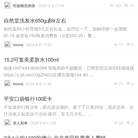
吃饭睡觉画饼.
2026-8-8 17:09
143
10


自然堂洗发水650g💰8r左右
如何返利小程序领3元左右礼金，金币过一下，加购停留一会弹限
时-10 凑美妆150再凑消费券（lz是200-20）叠 ...
momo
2026-8-8 17:25
11
0


15.2可复美柔肤水100ml
链接10074943609388 智能AI助手提醒您：已帮您把京东ID转成链接
https://u.jd.com/UgZh63J步骤页面领104-80 ...
momo
2026-8-8 11:40
71
2


平安口袋银行100E卡
不知道你们有没有，瞎点进去领的，看了下只有20份，现在还有，估
计没啥人知道这个活动 路径，车主月月礼， ...
美人风筝
2026-8-8 17:06
32
2


2大1小的1100的佛山-北京来回机票废人费钱