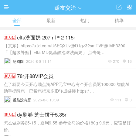
赚友交流




全部
最新
热门
精华
elta洗面奶 207ml＊2 115r
新人帖
【京东】https://u.jd.com/U6EQXUv@D1gz32smTVF@ MF3390
「【超级补贴】Elta MD氨基酸泡沫洗面奶」 点击链 ...
汤圆圆
2026-8-8 11:14
270
16


78r开88VIP会员
新人帖
点了就要今天开心哦点淘APP元宝中心有个开会员返100000 智能AI
助手提醒您：已帮您把京东ID转成链接 https:/ ...
番茄没有蛋
2026-8-8 13:39
111
3


dy刷券 芝士饼干5.35r
新人帖
怎么做刷券25-15，返利9.55 参考盒马的价格180g 9.9元，应该是好
价。