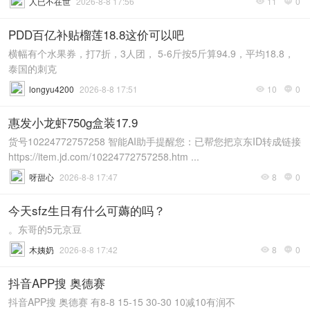
人已不在世
2026-8-8 17:56
11
0


PDD百亿补贴榴莲18.8这价可以吧
横幅有个水果券，打7折，3人团， 5-6斤按5斤算94.9，平均18.8，
泰国的刺克
longyu4200
2026-8-8 17:51
10
0


惠发小龙虾750g盒装17.9
货号10224772757258 智能AI助手提醒您：已帮您把京东ID转成链接
https://item.jd.com/10224772757258.htm ...
呀甜心
2026-8-8 17:47
8
0


今天sfz生日有什么可薅的吗？
。东哥的5元京豆
木姨奶
2026-8-8 17:42
8
0


抖音APP搜 奥德赛
抖音APP搜 奥德赛 有8-8 15-15 30-30 10减10有润不