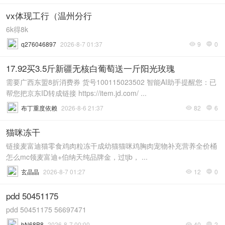
vx体现工行（温州分行
6k得8k
q276046897
2026-8-7 01:37
9
0


17.92买3.5斤新疆无核白葡萄送一斤阳光玫瑰
需要广西东盟8折消费券 货号100115023502 智能AI助手提醒您：已
帮您把京东ID转成链接 https://item.jd.com/ ...
布丁重度依赖
2026-8-6 21:37
82
6


猫咪冻干
链接麦富迪猫零食鸡肉粒冻干成幼猫猫咪鸡胸肉宠物补充营养全价桶
怎么mc领麦富迪+伯纳天纯品牌金，过tjb， ...
玄晶晶
2026-8-7 01:27
12
0


pdd 50451175
pdd 50451175 56697471
bN68B8
2026-8-7 00:00
40
2

