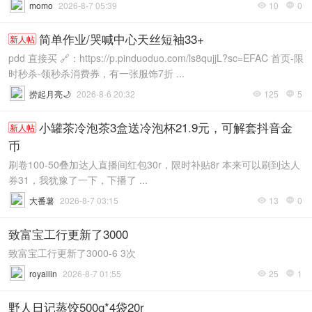
momo
2026-8-7 05:39
10
0


简单作业/哭喊中心天丝短袖33+
新人帖
pdd 直接买 🔗：https://p.pinduoduo.com/ls8qujjL?sc=EFAC 首页-限
时秒杀-领秒杀消费券，有一张服饰7折 ...
捞起月亮🌙
2026-8-6 20:32
125
5


小罐茶冷泡茶3盒送冷泡杯21.9元，可解套抖音金
新人帖
币
刷卷100-50叠加达人直播间红包30r，限时补贴8r 本来可以刷到达人
券31，我犹豫了一下，下播了 ...
大番薯
2026-8-7 03:15
13
0


致富宝工行更新了3000
致富宝工行更新了3000-6 3次
royallin
2026-8-7 01:55
25
1


野人日记蒸饺500g*4袋20r