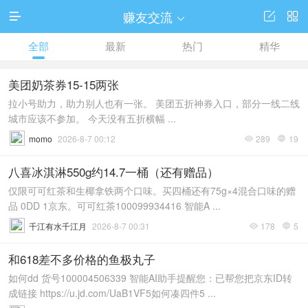
赚友交流




全部
最新
热门
精华
美团奶茶券15-15两张
拉小号助力，助力别人也有一张。 美团五折神券入口，部分一线二线
城市应该不参加。 今天没有五折横幅 ...
momo
2026-8-7 00:12
289
19


八喜冰淇淋550g约14.7一桶（还有赠品）
仅限可可红茶和生椰拿铁两个口味。买四桶还有75g×4混合口味的赠
品 0DD 1京东。可可红茶100099934416 智能A ...
千江有水千江月
2026-8-7 00:31
178
5


和618差不多价格的鱼极丸子
如何dd 货号100004506339 智能AI助手提醒您：已帮您把京东ID转
成链接 https://u.jd.com/UaB1VF5如何凑四件5 ...