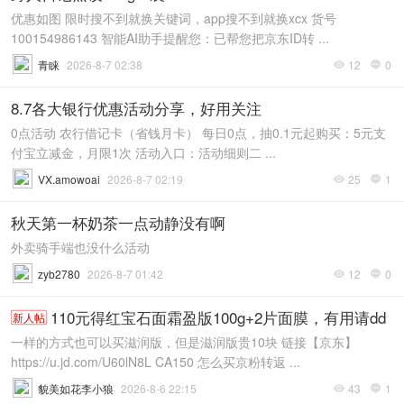
优惠如图 限时搜不到就换关键词，app搜不到就换xcx 货号
100154986143 智能AI助手提醒您：已帮您把京东ID转 ...
青睐
2026-8-7 02:38
12
0


8.7各大银行优惠活动分享，好用关注
0点活动 农行借记卡（省钱月卡） 每日0点，抽0.1元起购买：5元支
付宝立减金，月限1次 活动入口：活动细则二 ...
VX.amowoai
2026-8-7 02:19
25
1


秋天第一杯奶茶一点动静没有啊
外卖骑手端也没什么活动
zyb2780
2026-8-7 01:42
12
0


110元得红宝石面霜盈版100g+2片面膜，有用请dd
新人帖
一样的方式也可以买滋润版，但是滋润版贵10块 链接【京东】
https://u.jd.com/U60lN8L CA150 怎么买京粉转返 ...
貌美如花李小狼
2026-8-6 22:15
43
1

