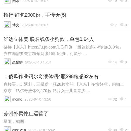
闲水
2026-8-10 16:07
10
0


招行 红包2000份，手慢无(5)
博文
2026-8-10 16:07
7
0


维达立体美 联名线条小狗款，单包0.94入
链接【京东】https://u.jd.com/UGjFIBt 「维达线条小狗抽纸60包」
券在哪需要去京粉领两张159-50券，付款价 ...
恋猫癖
2026-8-10 16:01
14
0


：傻瓜作业钙尔奇液体钙4瓶298粒💰82左右
直接买，走返利，三瓶赠一瓶28粒小的 【京东】多快好省，购物上
京东「钙尔奇液体钙270粒 钙片女士儿童青少 ...
momo
2026-8-10 13:56
32
1


苏州外卖停止运营了
暴雨，如图
dks1218
2026-8-10 15:42
30
2

