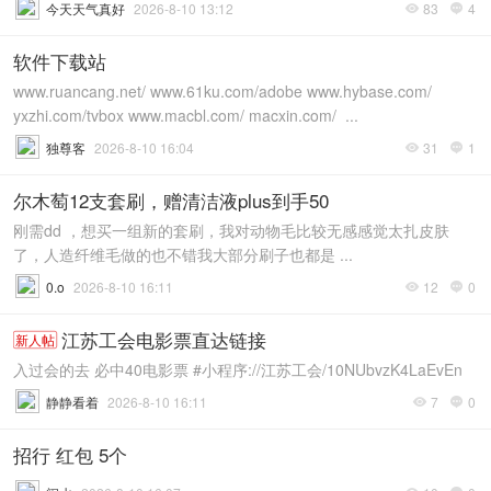
今天天气真好
2026-8-10 13:12
83
4


软件下载站
www.ruancang.net/ www.61ku.com/adobe www.hybase.com/
yxzhi.com/tvbox www.macbl.com/ macxin.com/ ​​ ...
独尊客
2026-8-10 16:04
31
1


尔木萄12支套刷，赠清洁液plus到手50
刚需dd ，想买一组新的套刷，我对动物毛比较无感感觉太扎皮肤
了，人造纤维毛做的也不错我大部分刷子也都是 ...
0.o
2026-8-10 16:11
12
0


江苏工会电影票直达链接
新人帖
入过会的去 必中40电影票 #小程序://江苏工会/10NUbvzK4LaEvEn
静静看着
2026-8-10 16:11
7
0


招行 红包 5个