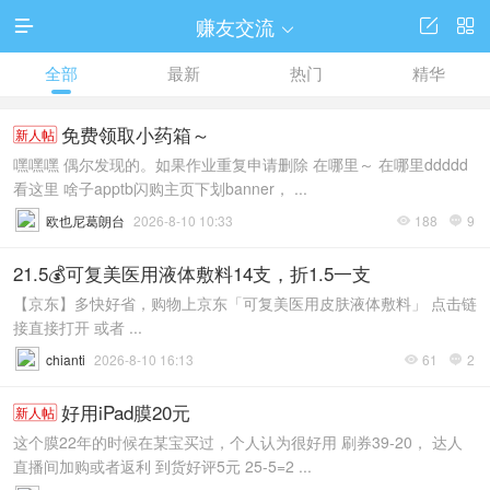
赚友交流




全部
最新
热门
精华
免费领取小药箱～
新人帖
嘿嘿嘿 偶尔发现的。如果作业重复申请删除 在哪里～ 在哪里ddddd
看这里 啥子apptb闪购主页下划banner， ...
欧也尼葛朗台
2026-8-10 10:33
188
9


21.5💰可复美医用液体敷料14支，折1.5一支
【京东】多快好省，购物上京东「可复美医用皮肤液体敷料」 点击链
接直接打开 或者 ...
chianti
2026-8-10 16:13
61
2


好用iPad膜20元
新人帖
这个膜22年的时候在某宝买过，个人认为很好用 刷券39-20， 达人
直播间加购或者返利 到货好评5元 25-5=2 ...