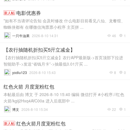
电影优惠券
新人帖
*如有不当请评论告知 会及时修改 什么电影目前看见八仙、龙餐馆、
蜘蛛侠都有 在哪微信淘票票小程序 主页拼 ...
一只牛油果
2026-8-10 14:31
46
1


【农行抽随机折扣买5亓立减金】
【农行抽随机折扣买5亓立减金】农行APP最新版->首页顶部下拉进
智能助手->发送“省钱月卡”->抽最低0.01亓买 ...
yodiu123
2026-8-10 15:43
8
0


红色火箭 月度宠粉红包
本帖最后由 博文 于 2026-8-10 15:40 编辑 微信打开 #小程序://红色
火箭/kgij2Hxq4AfC00a 进入后底部中 ...
博文
2026-8-10 15:34
22
1


红色火箭月度宠粉红包
新人帖